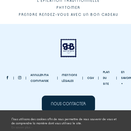
L'EPILATION TRADITIONNELLE
PHYTOMER
PRENDRE RENDEZ-VOUS AVEC UN BON CADEAU
PLAN
EN
ANNULER MA
MENTIONS
CGV
DU
SAVOIR
COMMANDE
LÉGALES
SITE
+
NOUS CONTACTER
Nous utilisons des cookies afin de nous permettre de nous souvenir de vous et
de comprendre la manière dont vous utilisez le site.
ESPACE COLLABORATEUR
En savoir plus ›