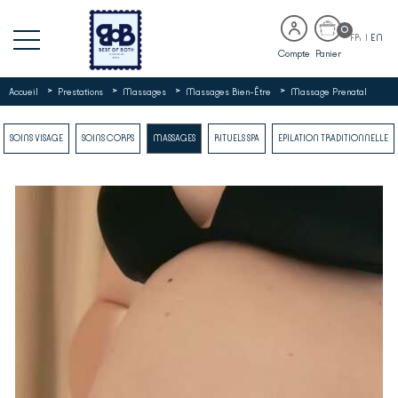
0
FR
|
EN
Compte
Panier
>
>
>
>
Accueil
Prestations
Massages
Massages Bien-Être
Massage Prenatal
SOINS VISAGE
SOINS CORPS
MASSAGES
RITUELS SPA
EPILATION TRADITIONNELLE