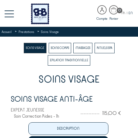
0
FR
|
EN
Compte
Panier
>
>
Accueil
Prestations
Soins Visage
SOINS VISAGE
SOINS CORPS
MASSAGES
RITUELS SPA
EPILATION TRADITIONNELLE
SOINS VISAGE
SOINS VISAGE ANTI-ÂGE
EXPERT JEUNESSE
115,00 €
Soin Correction Rides - 1h
DESCRIPTION