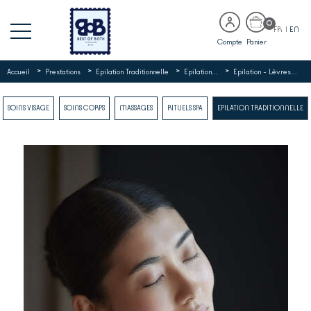
0
FR
|
EN
Compte
Panier
>
>
>
>
Accueil
Prestations
Epilation Traditionnelle
Epilation...
Epilation - Lèvres...
SOINS VISAGE
SOINS CORPS
MASSAGES
RITUELS SPA
EPILATION TRADITIONNELLE