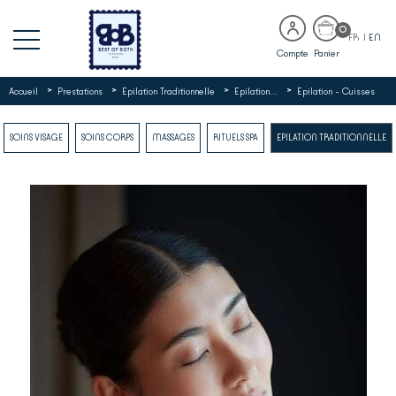
0
FR
|
EN
Compte
Panier
>
>
>
>
Accueil
Prestations
Epilation Traditionnelle
Epilation...
Epilation - Cuisses
SOINS VISAGE
SOINS CORPS
MASSAGES
RITUELS SPA
EPILATION TRADITIONNELLE